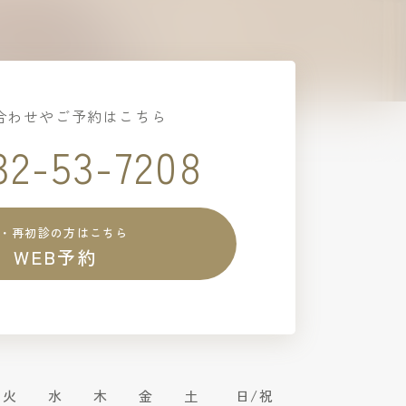
合わせやご予約はこちら
32-53-7208
・再初診の方はこちら
WEB予約
火
水
木
金
土
日/祝